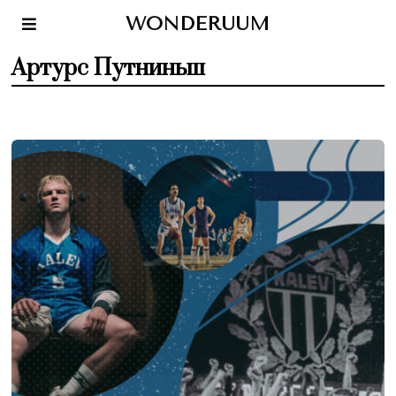
WONDERUUM
Артурс Путниньш