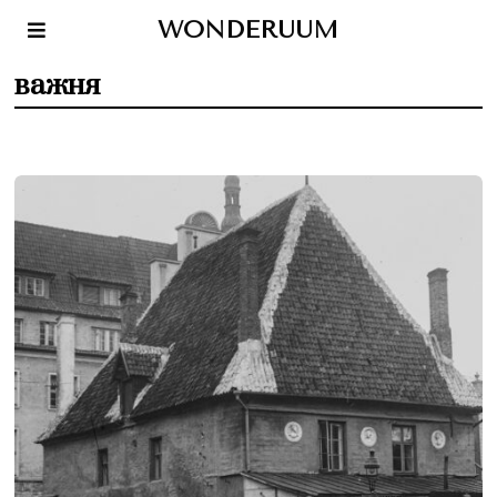
WONDERUUM
важня