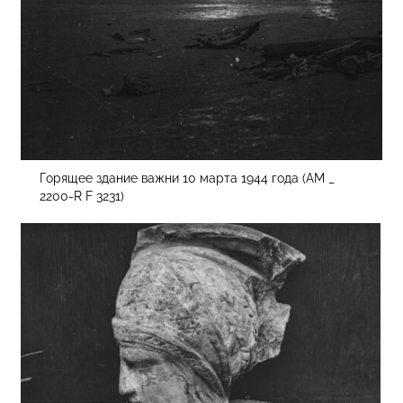
Горящее здание важни 10 марта 1944 года (AM _
2200-R F 3231)