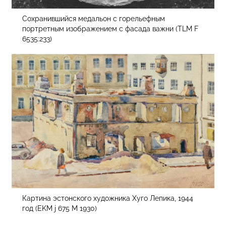
Сохранившийся медальон с горельефным
портретным изображением с фасада важни (TLM F
6535:233)
Картина эстонского художника Хуго Лепика, 1944
год (EKM j 675 M 1930)