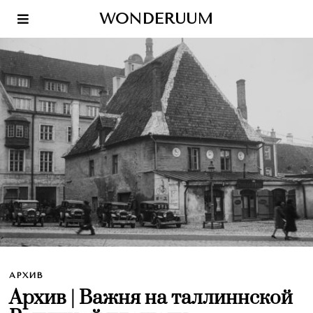
WONDERUUM
АРХИВ
Архив | Важня на таллиннской