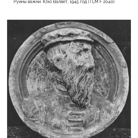
Руины важни. Юхо Валвет, 1945 год (TLM F 2040)