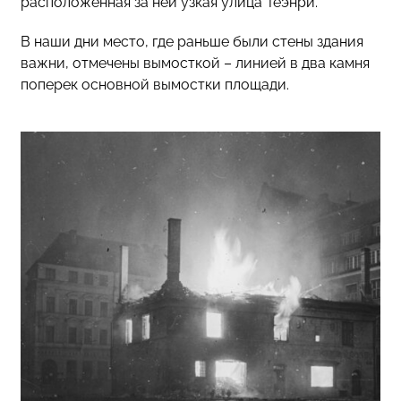
расположенная за ней узкая улица Теэнри.
В наши дни место, где раньше были стены здания
важни, отмечены вымосткой – линией в два камня
поперек основной вымостки площади.