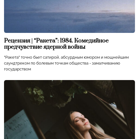
Рецензия | “Ракета”: 1984. Комедийное
предчувствие ядерной войны
"Ракета" точно бьет сатирой, абсурдным юмором и мощнейшим
саундтреком по болевым точкам общества - замалчиванию
государством