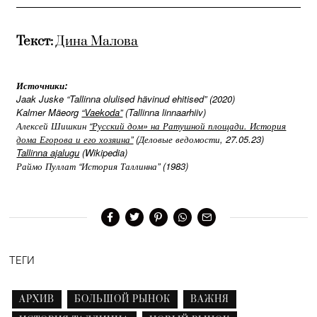
Текст:
Дина Малова
Источники:
Jaak Juske “Tallinna olulised hävinud ehitised” (2020)
Kalmer Mäeorg
“Vaekoda”
(Tallinna linnaarhiiv)
Алексей Шишкин
“Русский дом» на Ратушной площади. История
дома Егорова и его хозяина”
(Деловые ведомости, 27.05.23)
Tallinna ajalugu
(Wikipedia)
Раймо Пуллат “История Таллинна” (1983)
ТЕГИ
АРХИВ
БОЛЬШОЙ РЫНОК
ВАЖНЯ