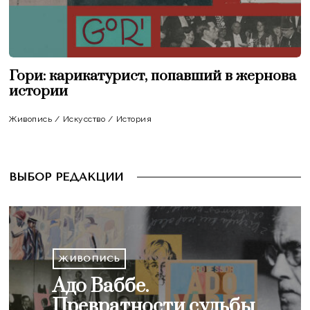
Гори: карикатурист, попавший в жернова
истории
Живопись
/
Искусство
/
История
ВЫБОР РЕДАКЦИИ
ЖИВОПИСЬ
Адо Ваббе.
ГОРОДСКОЕ ПРОСТРАНСТВО
СКУЛЬПТУРА И КЕРАМИКА
ИСТОРИЯ
/
ПУТЕШЕСТВИЯ
ЖИВОПИСЬ
Превратности судьбы
Городское
Экспонат | Яссь
Остров Соргу: