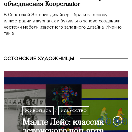
объединения Kooperaator
В Советской Эстонии дизайнеры брали за основу
иллюстрации в журналах и буквально заново создавали
чертежи мебели известного западного дизайна. Именно
так в
ЭСТОНСКИЕ ХУДОЖНИЦЫ
ЖИВОПИСЬ
ЖИВОПИСЬ
ЖИВОПИСЬ
/
ИСКУССТВО
ЖИВОПИСЬ
/
ИСКУССТВО
Сюрреализм и
Валве Янов: королева
Художница Карин
ЖИВОПИСЬ
/
ИСКУССТВО
Первая эстонская
Малле Лейс: классик
метафизическая
Карлова, ученица Адо
Лутс: беженка,
художница Юлия
эстонского поп-арта
живопись Людмилы
Ваббе и муза Вармо
пробившая себе путь