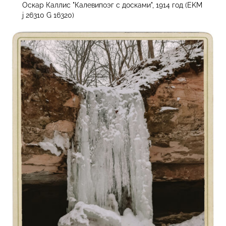
Оскар Каллис "Калевипоэг c досками", 1914 год (EKM
j 26310 G 16320)