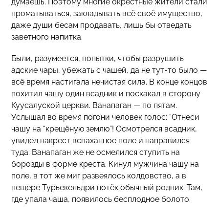
думаешь. Поэтому многие окрестные жители стали
проматываться, закладывать всё своё имущество,
даже души бесам продавать, лишь бы отведать
заветного напитка.
Были, разумеется, попытки, чтобы разрушить
адские чары, убежать с чашей, да не тут-то было —
всё время настигала нечистая сила. В конце концов
похитил чашу один всадник и поскакал в сторону
Куусалуской церкви. Ванапаган — по пятам.
Услышал во время погони человек голос: “Отнеси
чашу на “крещёную землю”! Осмотрелся всадник,
увидел накрест вспаханное поле и направился
туда: Ванапаган же не осмелился ступить на
борозды в форме креста. Кинул мужчина чашу на
поле, в тот же миг развеялось колдовство, а в
пещере Турьекельдри потёк обычный родник. Там,
где упала чаша, появилось бесплодное болото.