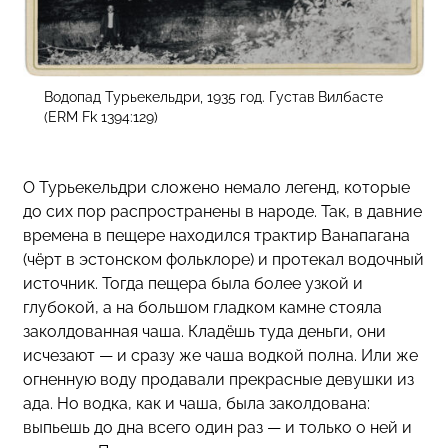
Водопад Турьекельдри, 1935 год. Густав Вилбасте
(ERM Fk 1394:129)
О Турьекельдри сложено немало легенд, которые
до сих пор распространены в народе. Так, в давние
времена в пещере находился трактир Ванапагана
(чёрт в эстонском фольклоре) и протекал водочный
источник. Тогда пещера была более узкой и
глубокой, а на большом гладком камне стояла
заколдованная чаша. Кладёшь туда деньги, они
исчезают — и сразу же чаша водкой полна. Или же
огненную воду продавали прекрасные девушки из
ада. Но водка, как и чаша, была заколдована:
выпьешь до дна всего один раз — и только о ней и