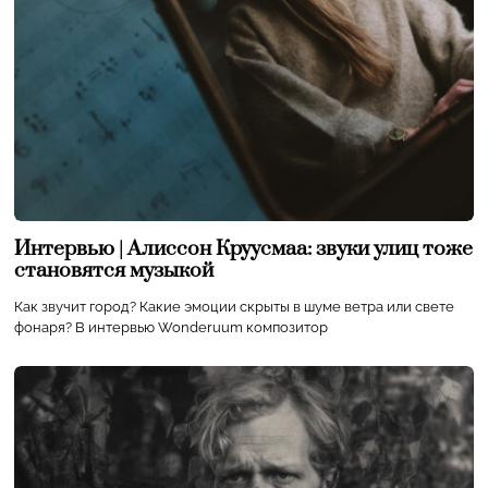
Интервью | Алиссон Круусмаа: звуки улиц тоже
становятся музыкой
Как звучит город? Какие эмоции скрыты в шуме ветра или свете
фонаря? В интервью Wonderuum композитор