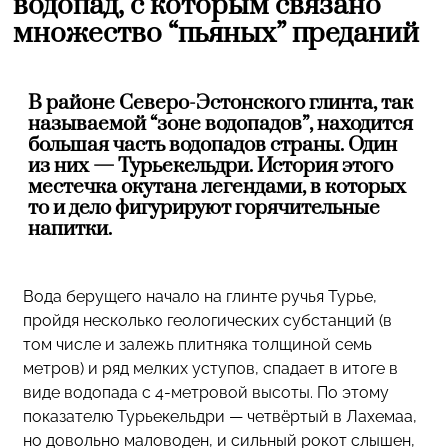
водопад, с которым связано
множество “пьяных” преданий
В районе Северо-Эстонского глинта, так
называемой “зоне водопадов”, находится
большая часть водопадов страны. Один
из них — Турьекельдри. История этого
местечка окутана легендами, в которых
то и дело фигурируют горячительные
напитки.
Вода берущего начало на глинте ручья Турье,
пройдя несколько геологических субстанций (в
том числе и залежь плитняка толщиной семь
метров) и ряд мелких уступов, спадает в итоге в
виде водопада с 4-метровой высоты. По этому
показателю Турьекельдри — четвёртый в Лахемаа,
но довольно маловоден, и сильный рокот слышен,