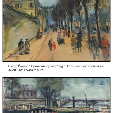
Андрус Йохани "Парижский бульвар", 1937. Эстонский художественный
музей (EKM j 24454 M 5622)