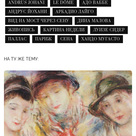
ANDRUS JOHANI
LE DÔME
АДО ВАББЕ
АНДРУС ЙОХАНИ
АРКАДИО ЛАЙГО
ВИД НА МОСТ ЧЕРЕЗ СЕНУ
ДИНА МАЛОВА
ЖИВОПИСЬ
КАРТИНА НЕДЕЛИ
ЛУИЗЕ СИДЕР
ПАЛЛАС
ПАРИЖ
СЕНА
ХАНДО МУГАСТО
НА ТУ ЖЕ ТЕМУ: