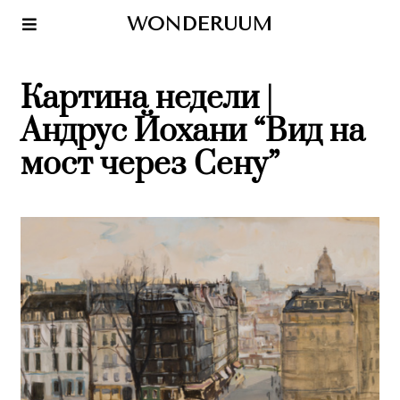
WONDERUUM
Картина недели |
Андрус Йохани “Вид на
мост через Сену”