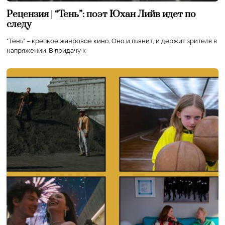
Рецензия | “Тень”: поэт Юхан Лийв идет по
следу
“Тень” – крепкое жанровое кино. Оно и пьянит, и держит зрителя в
напряжении. В придачу к