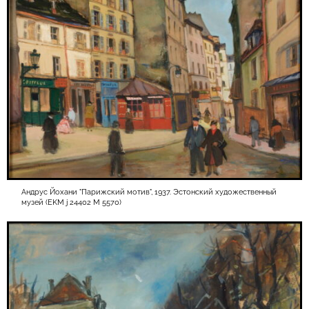
Андрус Йохани "Парижский мотив", 1937. Эстонский художественный
музей (EKM j 24402 M 5570)