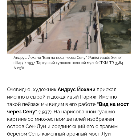
Андрус Йохани "Вид на мост через Сену" (Pariisi vaade Seine´i
sillaga), 1937, Тартуский художественный музей ( TKM TR 3584
A 238)
Очевидно, художник
Андрус Йохани
приехал
именно в сырой и дождливый Париж. Именно
такой пейзаж мы видим в его работе
“Вид на мост
через Сену”
(1937). На нарисованной гуашью
картине со множеством деталей изображен
остров Сен-Луи и соединяющий его с правым
берегом Сены каменный арочный мост Луи-