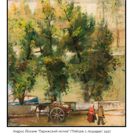
Андрус Йохани "Парижский мотив" ("Пейзаж с лошадью", 1937.