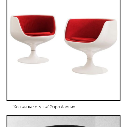
"Коньячные стулья" Ээро Аарнио