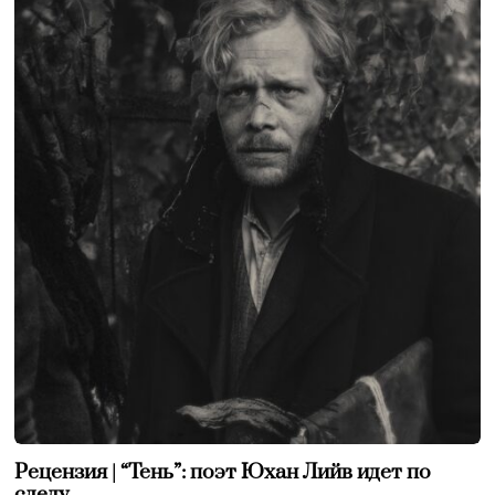
Рецензия | “Тень”: поэт Юхан Лийв идет по
следу