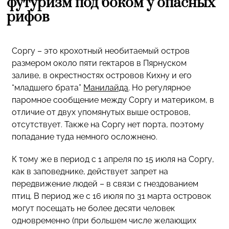
футуризм под боком у опасных
рифов
Соргу – это крохотный необитаемый остров
размером около пяти гектаров в Пярнуском
заливе, в окрестностях островов Кихну и его
“младшего брата”
Манилайда
. Но регулярное
паромное сообщение между Соргу и материком, в
отличие от двух упомянутых выше островов,
отсутствует. Также на Соргу нет порта, поэтому
попадание туда немного осложнено.
К тому же в период с 1 апреля по 15 июля на Соргу,
как в заповеднике, действует запрет на
передвижение людей – в связи с гнездованием
птиц. В период же с 16 июля по 31 марта островок
могут посещать не более десяти человек
одновременно (при большем числе желающих