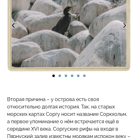
Вторая причина – у острова есть своя
относительно долгая история. Так, на старых
морских картах Соргу носит название Соркхольм,
а первое упоминание о нём встречается ещё в
середине XVI века. Соргуские рифы на входе в
Пярнуский залив известны морякам испокон веку –