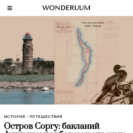
WONDERUUM
ИСТОРИЯ
/
ПУТЕШЕСТВИЯ
Остров Соргу: бакланий