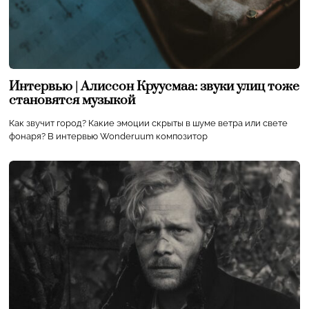
Интервью | Алиссон Круусмаа: звуки улиц тоже
становятся музыкой
Как звучит город? Какие эмоции скрыты в шуме ветра или свете
фонаря? В интервью Wonderuum композитор