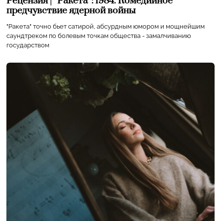
Рецензия | “Ракета”: 1984. Комедийное
предчувствие ядерной войны
"Ракета" точно бьет сатирой, абсурдным юмором и мощнейшим
саундтреком по болевым точкам общества - замалчиванию
государством