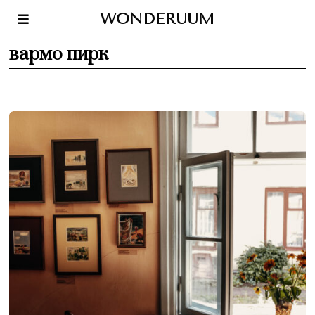
WONDERUUM
вармо пирк