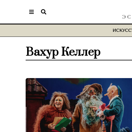
ЭС
ИСКУСС
Вахур Келлер