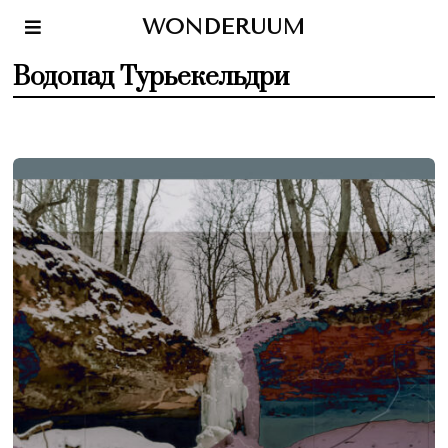
WONDERUUM
Водопад Турьекельдри