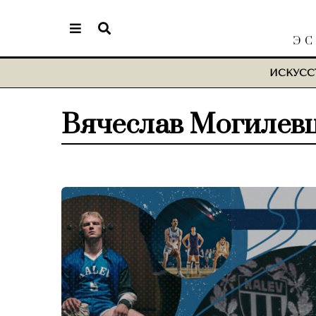
ЭС
ИСКУСС
Вячеслав Могилев