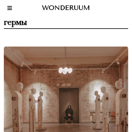
WONDERUUM
гермы