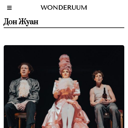
WONDERUUM
Дон Жуан