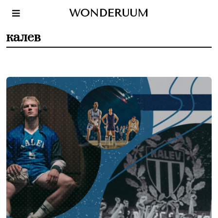
WONDERUUM
калев