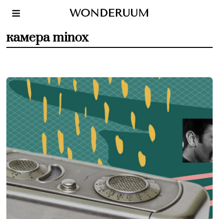
WONDERUUM
камера minox