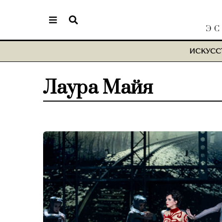
ЭС
ИСКУСС
Лаура Майя