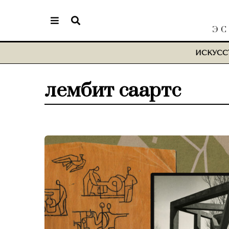
ЭС
ИСКУСС
лембит саартс