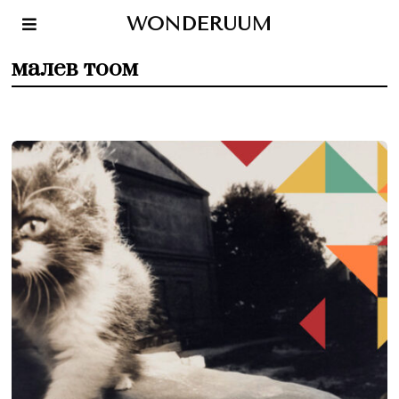
WONDERUUM
малев тоом