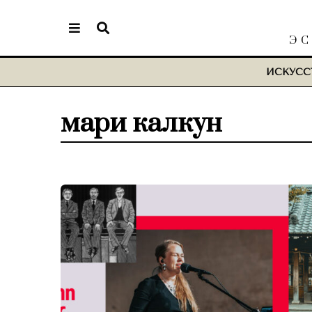
ЭС
ИСКУСС
мари калкун