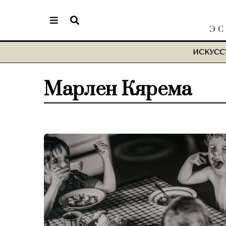
ЭС
ИСКУСС
Марлен Кярема