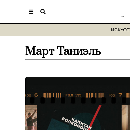
ЭС
ИСКУСС
Март Таниэль