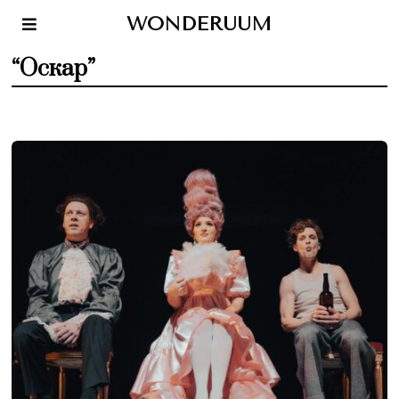
WONDERUUM
“Оскар”