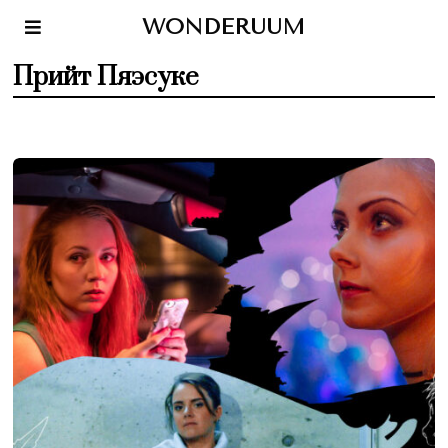
WONDERUUM
Прийт Пяэсуке