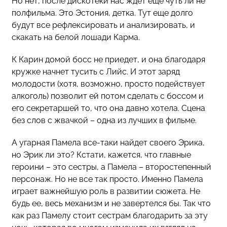
Но нет, после дискотеки нас ждет еще чуть ли не
полфильма. Это Эстония, детка. Тут еще долго
будут все рефлексировать и анализировать, и
скакать на белой лошади Карма.
К Карин домой босс не приедет, и она благодаря
кружке начнет тусить с Лийс. И этот заряд
молодости (хотя, возможно, просто подействует
алкоголь) позволит ей потом сделать с боссом и
его секретаршей то, что она давно хотела. Сцена
без слов с жвачкой – одна из лучших в фильме.
А угарная Памела все-таки найдет своего Эрика,
но Эрик ли это? Кстати, кажется, что главные
героини – это сестры, а Памела – второстепенный
персонаж. Но не все так просто. Именно Памела
играет важнейшую роль в развитии сюжета. Не
будь ее, весь механизм и не завертелся бы. Так что
как раз Памелу стоит сестрам благодарить за эту