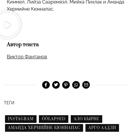
Киммел, Лийза Сааремяэл, Мийка Пихлак и Аманда
Хермийне Кюннапас.
Автор текста
Виктор Фантанов
ТЕГИ
INSTAGRAM
ÖÖLAPSED
АЛО КЫРВЕ
АМАНДА ХЕРМИЙНЕ КЮННАПАС
АРГО ААДЛИ