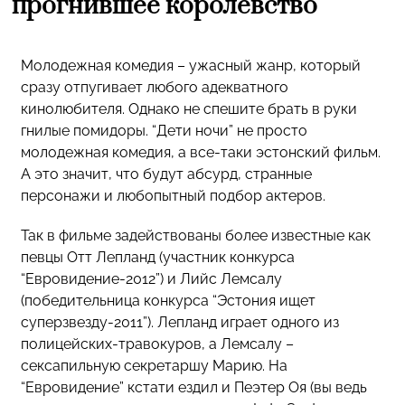
прогнившее королевство
Молодежная комедия – ужасный жанр, который
сразу отпугивает любого адекватного
кинолюбителя. Однако не спешите брать в руки
гнилые помидоры. “Дети ночи” не просто
молодежная комедия, а все-таки эстонский фильм.
А это значит, что будут абсурд, странные
персонажи и любопытный подбор актеров.
Так в фильме задействованы более известные как
певцы Отт Лепланд (участник конкурса
“Евровидение-2012”) и Лийс Лемсалу
(победительница конкурса “Эстония ищет
суперзвезду-2011”). Лепланд играет одного из
полицейских-травокуров, а Лемсалу –
сексапильную секретаршу Марию. На
“Евровидение” кстати ездил и Пеэтер Оя (вы ведь