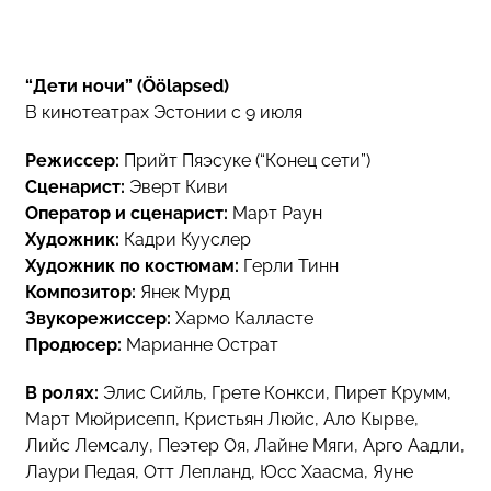
“Дети ночи” (Öölapsed)
В кинотеатрах Эстонии с 9 июля
Режиссер:
Прийт Пяэсуке (“Конец сети”)
Сценарист:
Эверт Киви
Оператор и сценарист:
Март Раун
Художник:
Кадри Кууслер
Художник по костюмам:
Герли Тинн
Композитор:
Янек Мурд
Звукорежиссер:
Хармо Калласте
Продюсер:
Марианне Острат
В ролях:
Элис Сийль, Грете Конкси, Пирет Крумм,
Март Мюйрисепп, Кристьян Люйс, Ало Кырве,
Лийс Лемсалу, Пеэтер Оя, Лайне Мяги, Арго Аадли,
Лаури Педая, Отт Лепланд, Юсс Хаасма, Яуне