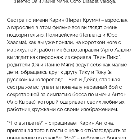
(Пеэтер Оя и Лайне Мяги). Фото: Liisabet Valdoja.
Сестра по имени Карин (Пирет Крумм) – взрослая,
а взрослые в этом фильме все выглядят очень
подозрительно. Полицейские (Лепланд и Юсс
Хаасма), как вы уже поняли, на короткой ноге с
марихуаной, работник бензозаправки (Арго Аадли)
выглядит как персонаж из сериала “Твин Пикс”,
родители (Оя и Лайне Мяги) ведут себя как малые
дети, обращаясь друг к другу Тику и Току (в
русском кинопереводе – Чип и Дейл), старшая
сестра же вступает в поначалу неравный бой с
секретаршей за симпатию босса по имени Антон
(Ало Кырве), который одаривает своих любимых
работниц кружками со своим изображением.
“Что вы пьете?” – спрашивает Карин Антона,
приглашая того в гости с целью отблагодарить за
повышение по службе. “Всё” – небрежно бросает