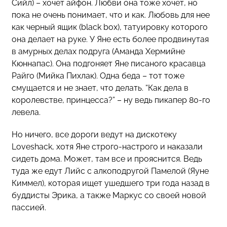
Сийл) – хочет айфон. Любви она тоже хочет, но
пока не очень понимает, что и как. Любовь для нее
как черный ящик (black box), татуировку которого
она делает на руке. У Яне есть более продвинутая
в амурных делах подруга (Аманда Хермийне
Кюннапас). Она подгоняет Яне писаного красавца
Райго (Мийка Пихлак). Одна беда – тот тоже
смущается и не знает, что делать. “Как дела в
королевстве, принцесса?” – ну ведь пикапер 80-го
левела.
Но ничего, все дороги ведут на дискотеку
Loveshack, хотя Яне строго-настрого и наказали
сидеть дома. Может, там все и прояснится. Ведь
туда же едут Лийс с алкоподругой Памелой (Яуне
Киммел), которая ищет ушедшего три года назад в
буддисты Эрика, а также Маркус со своей новой
пассией.