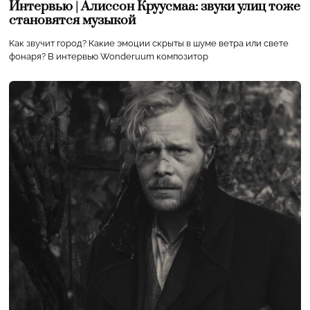
Интервью | Алиссон Круусмаа: звуки улиц тоже
становятся музыкой
Как звучит город? Какие эмоции скрыты в шуме ветра или свете
фонаря? В интервью Wonderuum композитор