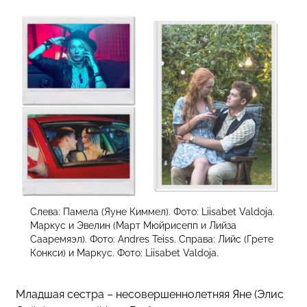
Слева: Памела (Яуне Киммел). Фото: Liisabet Valdoja.
Маркус и Эвелин (Март Мюйрисепп и Лийза
Сааремяэл). Фото: Andres Teiss. Справа: Лийс (Грете
Конкси) и Маркус. Фото: Liisabet Valdoja.
Младшая сестра – несовершеннолетняя Яне (Элис