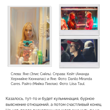
Слева: Яне (Элис Сийль). Справа: Кейт (Аманда
Хермийне Кюннапас) и Яне. Фото: Danilo Miranda
Cares. Райго (Мийка Пихлак). Фото: Liisa Taul.
Казалось, тут-то и будет кульминация, бурное
выяснение отношений, а потом счастливый конец.