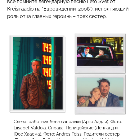
все помните легендарную песню Leto Svet от
Kreisiraadio на “Евровидении-2008”), исполняющий
роль отца главных героинь – трех сестер.
Слева: работник бензозаправки (Арго Аадли). Фото:
Liisabet Valdoja. Справа: Полицейские (Лепланд и
Юсс Хаасма). Фото: Andres Teiss. Родители сестер