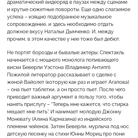
драматический видеоряд в паузах между сценами
и крутые сюжетные повороты. Еще одно слагаемое
успеха – изящно подобранное музыкальное
сопровождение, и здесь необходимо отдать
должное вкусу Натальи Дымченко. И, между
прочим, в этом качестве у нее тоже был дебют.
Не портят борозды и бывалые актеры. Спектакль
начинается с мощного монолога попивающего
виски Беверли Уэстона (Владимир Антипп).
Пожилой литератор рассказывает о сделке с
женой Вайолет (которую как раз и играет Агапова)
– она пьет таблетки, а он просто пьет. После чего
приводит важный аргумент в пользу того, чтобы
нанять прислугу – “Теперь мне кажется, что стирка
мешает мне пить”. И нанимает молодую Джонну
Моневату (Алина Кармазина) из индейского
племени чейенов. Затем Беверли, мурлыча под нос
детскую песенку на стихи Юнны Мориц про пони