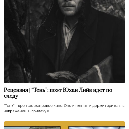
Рецензия | “Тень”: поэт Юхан Лийв идет по
следу
“Тень” – крепкое жанровое кино. Оно и пьянит, и держит зрителя в
напряжении. В придачу к