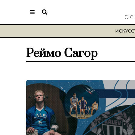
ЭС
ИСКУСС
Реймо Сагор