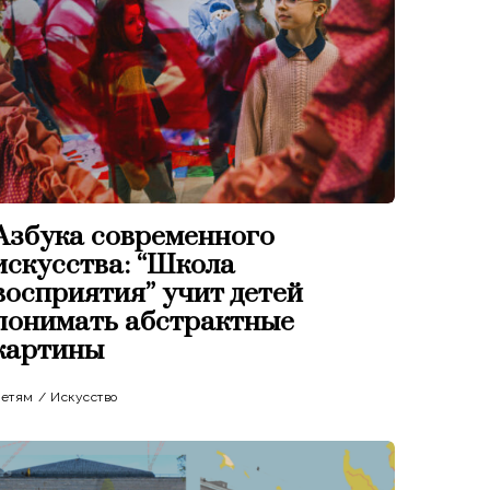
Азбука современного
искусства: “Школа
восприятия” учит детей
понимать абстрактные
картины
етям
/
Искусство