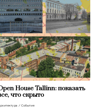
Open House Tallinn: показать
все, что скрыто
рхитектура
/
События