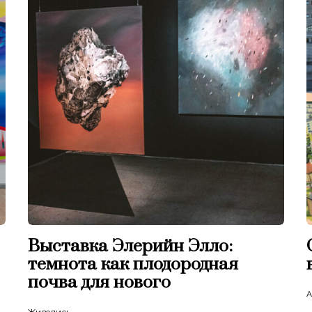
Выставка Элерийн Элло:
темнота как плодородная
почва для нового
А