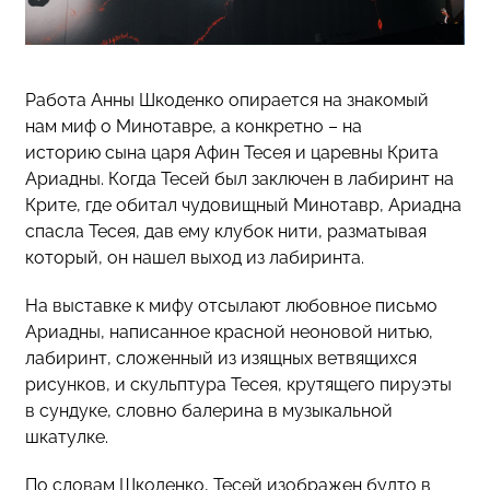
Работа Анны Шкоденко опирается на знакомый
нам миф о Минотавре, а конкретно – на
историю сына царя Афин Тесея и царевны Крита
Ариадны. Когда Тесей был заключен в лабиринт на
Крите, где обитал чудовищный Минотавр, Ариадна
спасла Тесея, дав ему клубок нити, разматывая
который, он нашел выход из лабиринта.
На выставке к мифу отсылают любовное письмо
Ариадны, написанное красной неоновой нитью,
лабиринт, сложенный из изящных ветвящихся
рисунков, и скульптура Тесея, крутящего пируэты
в сундуке, словно балерина в музыкальной
шкатулке.
По словам Шкоденко, Тесей изображен будто в