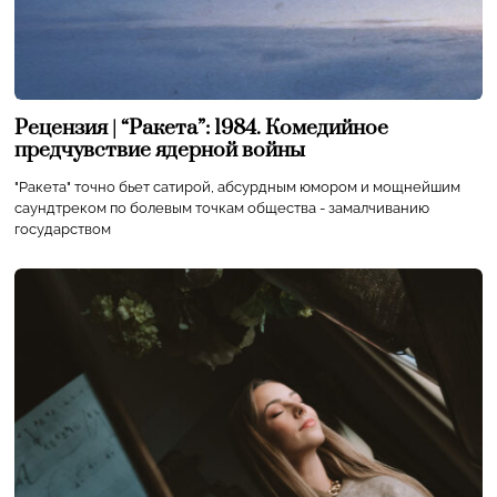
Рецензия | “Ракета”: 1984. Комедийное
предчувствие ядерной войны
"Ракета" точно бьет сатирой, абсурдным юмором и мощнейшим
саундтреком по болевым точкам общества - замалчиванию
государством