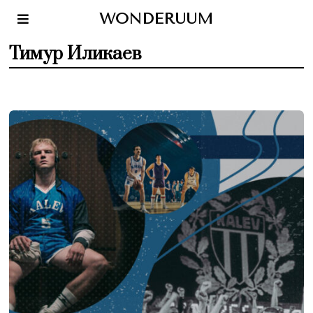
WONDERUUM
Тимур Иликаев