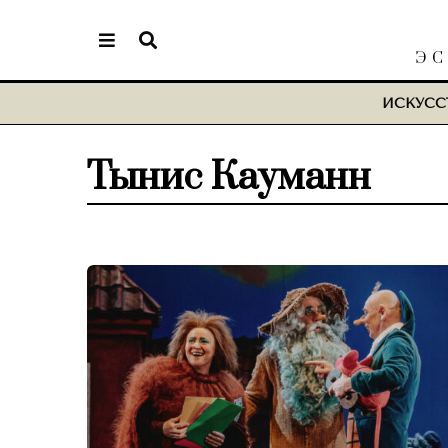
ЭС
ИСКУСС
Тынис Кауманн