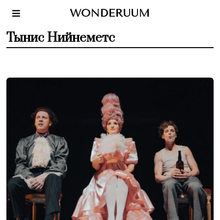
WONDERUUM
Тынис Нийнеметс