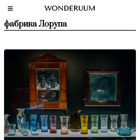
WONDERUUM
фабрика Лорупа