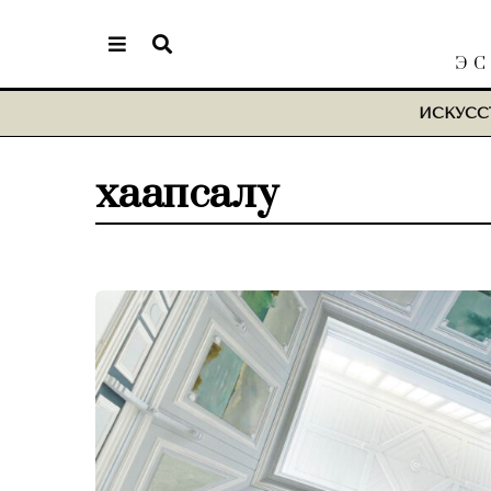
ЭС
ИСКУСС
хаапсалу