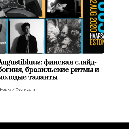
Augustibluus: финская слайд-
богиня, бразильские ритмы и
молодые таланты
Музыка
/
Фестивали