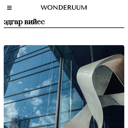
WONDERUUM
эдгар вийес