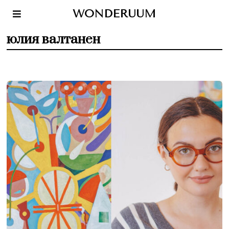
WONDERUUM
юлия валтанен