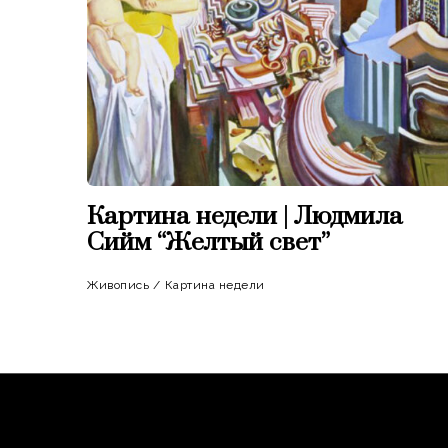
Картина недели | Людмила
Сийм “Желтый свет”
Живопись
/
Картина недели