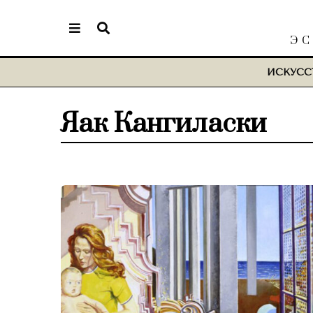
ЭС
ИСКУСС
Яак Кангиласки