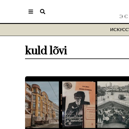
ЭС
ИСКУСС
kuld lõvi