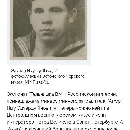
Эдуард Ныу, 1916 год. Из
фотоколлекции Эстонского морского
музея (MM F 232/6).
Экспонат “
Тельняшка ВМФ Российской империи,
принадлежала минеру минного заградителя “Амур”
Ныу Эдуарду Яновичу
” теперь можно найти в
Центральном военно-морском музее имени
императора Петра Великого в Санкт-Петербурге. А
“Амур”, получивший большие повреждения после