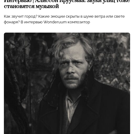
Интервью | Алиссон Круусмаа: звуки улиц тоже
становятся музыкой
Как звучит город? Какие эмоции скрыты в шуме ветра или свете
фонаря? В интервью Wonderuum композитор