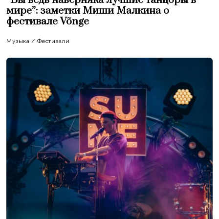
“Вы ведь наверняка лучшие танцоры в
мире”: заметки Миши Малкина о
фестивале Võnge
Музыка
/
Фестивали