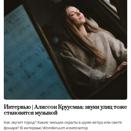
Интервью | Алиссон Круусмаа: звуки улиц тоже
становятся музыкой
Как звучит город? Какие эмоции скрыты в шуме ветра или свете
фонаря? В интервью Wonderuum композитор