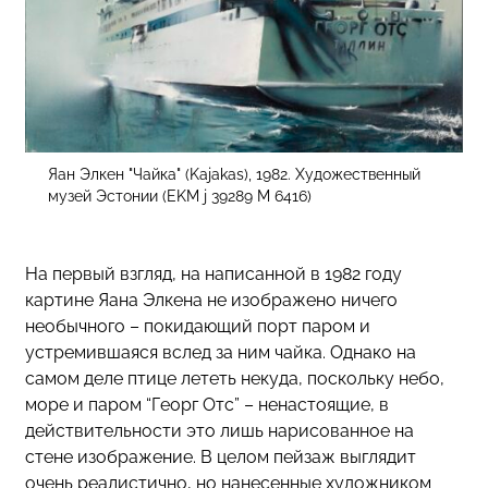
Яан Элкен "Чайка" (Kajakas), 1982. Художественный
музей Эстонии (EKM j 39289 M 6416)
На первый взгляд, на написанной в 1982 году
картине Яана Элкена не изображено ничего
необычного – покидающий порт паром и
устремившаяся вслед за ним чайка. Однако на
самом деле птице лететь некуда, поскольку небо,
море и паром “Георг Отс” – ненастоящие, в
действительности это лишь нарисованное на
стене изображение. В целом пейзаж выглядит
очень реалистично, но нанесенные художником