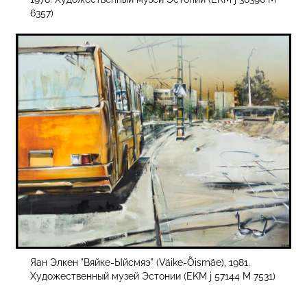
6357)
Яан Элкен "Вяйке-Ыйсмяэ" (Väike-Õismäe), 1981.
Художественный музей Эстонии (EKM j 57144 M 7531)