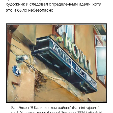
художник и следовал определенным идеям, хотя
это и было небезопасно.
Яан Элкен “В Калининском районе” (Kalinini rajoonis),
1978. Художественный музей Эстонии (EKM j 38396 M