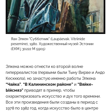
Яан Элкен "Субботник" (Laupäevak. Vitriinide
pesemine), 1980. Художественный музей Эстонии
(EKM j 30222 M 5905)
Элкена можно отнести ко второй волне
гиперреалистов (первыми были Тыну Вирве и Андо
Кесккюла), но зачастую именно работы Элкена
“Чайка”
,
“В Калининском районе”
и
“Вяйке-
Ыйсмяэ”
приводят в пример, чтобы
охарактеризовать искусство и дух того времени.
Все эти произведения были созданы в период с
1978 по 1982 год, когда искусство было в центре