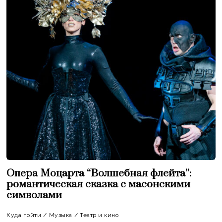
Опера Моцарта “Волшебная флейта”:
романтическая сказка с масонскими
символами
Куда пойти
/
Музыка
/
Театр и кино