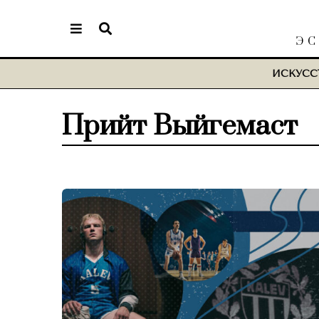
ЭС
ИСКУСС
Прийт Выйгемаст