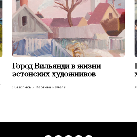
Город Вильянди в жизни
эстонских художников
а
Живопись
/
Картина недели
Ж