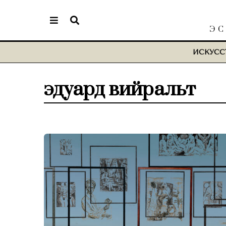
ЭС
ИСКУСС
эдуард вийральт