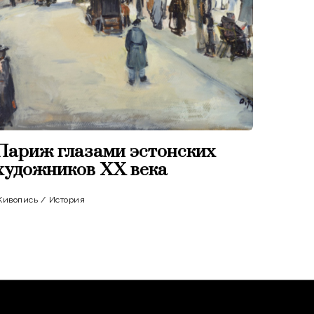
Париж глазами эстонских
художников XX века
ивопись
/
История