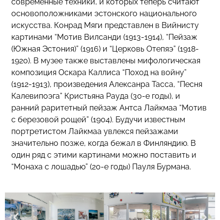
современные техники, и которых теперь считают
основоположниками эстонского национального
искусства. Конрад Мяги представлен в Вийнисту
картинами “Мотив Вилсанди (1913-1914), “Пейзаж
(Южная Эстония)” (1916) и “Церковь Отепяэ” (1918-
1920). В музее также выставлены мифологическая
композиция Оскара Каллиса “Поход на войну”
(1912-1913), произведения Алексанра Тасса, “Песня
Калевипоэга” Кристьяна Рауда (30-е годы), и
ранний раритетный пейзаж Антса Лайкмаа “Мотив
с березовой рощей” (1904). Будучи известным
портретистом Лайкмаа увлекся пейзажами
значительно позже, когда бежал в Финляндию. В
один ряд с этими картинами можно поставить и
“Монаха с лошадью” (20-е годы) Пауля Бурмана.