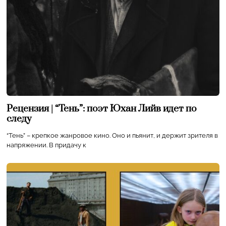
Рецензия | “Тень”: поэт Юхан Лийв идет по
следу
“Тень” – крепкое жанровое кино. Оно и пьянит, и держит зрителя в
напряжении. В придачу к