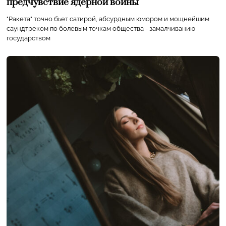
предчувствие ядерной войны
"Ракета" точно бьет сатирой, абсурдным юмором и мощнейшим
саундтреком по болевым точкам общества - замалчиванию
государством