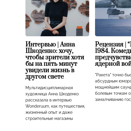
Интервью | Анна
Рецензия | “
Шкоденко: хочу,
1984. Коме
чтобы зрители хотя
предчувств
бы на пять минут
ядерной во
увидели жизнь в
"Ракета" точно бь
другом свете
абсурдным юмор
мощнейшим саунд
Мультидисциплинарная
болевым точкам о
художница Анна Шкоденко
замалчиванию го
рассказала в интервью
Wonderuum, как путешествия,
жизненный опыт и даже
строительные магазины