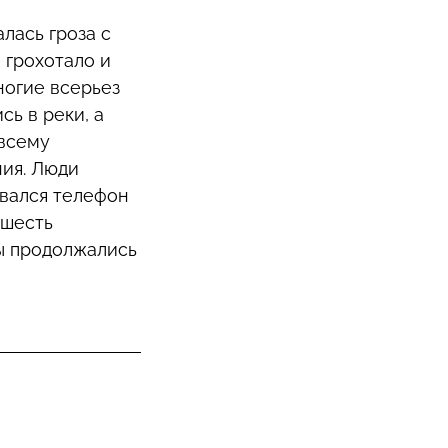
алась гроза с
 грохотало и
ногие всерьез
сь в реки, а
 всему
ния. Люди
ывался телефон
 шесть
ы продолжались