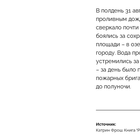
В полдень 31 ав
проливным дожд
сверкало почти
боялись за сох
площади – в оз
городу.
Вода пр
устремились за
– за день было 
пожарных брига
до полуночи.
Источник:
Катрин Фрош. Книга “Pi