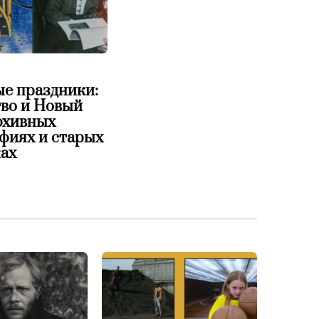
е праздники:
во и Новый
архивных
фиях и старых
ах