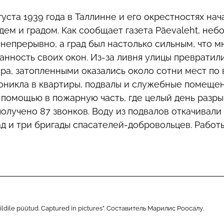
густа 1939 года в Таллинне и его окрестностях нач
ем и градом. Как сообщает газета Päevaleht, небо
 непрерывно, а град был настолько сильным, что м
ранность своих окон.
Из-за ливня улицы превратили
ера, затопленными оказались около сотни мест по
оникла в квартиры, подвалы и служебные помеще
 помощью в пожарную часть, где целый день разр
получено 87 звонков.
Воду из подвалов откачивали
д и три бригады спасателей-добровольцев.
Работ
ldile püütud. Captured in pictures”. Составитель Марилис Роосалу.