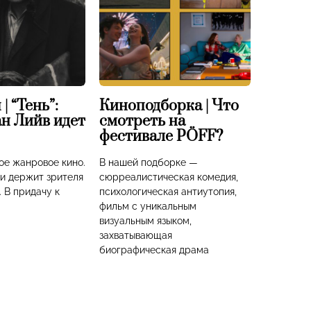
| “Тень”:
Киноподборка | Что
н Лийв идет
смотреть на
фестивале PÖFF?
кое жанровое кино.
В нашей подборке —
 и держит зрителя
сюрреалистическая комедия,
 В придачу к
психологическая антиутопия,
фильм с уникальным
визуальным языком,
захватывающая
биографическая драма