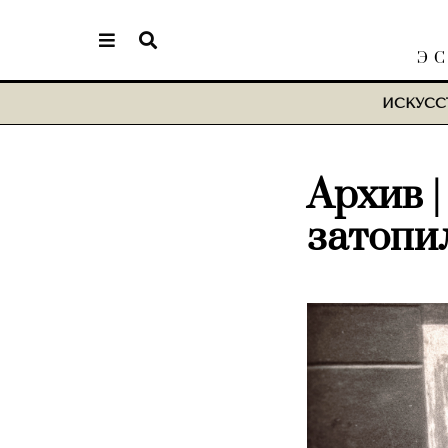
Э
ИСКУСС
Архив |
затопи