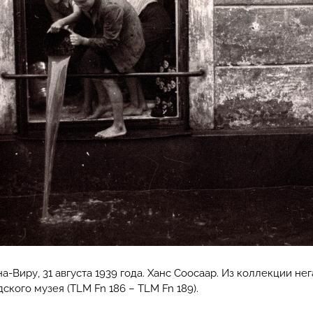
а-Виру, 31 августа 1939 года. Ханс Соосаар. Из коллекции не
ского музея (TLM Fn 186 – TLM Fn 189).