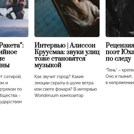
Ракета”:
Интервью | Алиссон
Рецензия 
дийное
Круусмаа: звуки улиц
поэт Юха
ие
тоже становятся
по следу
йны
музыкой
“Тень” – креп
Оно и пьянит,
ет сатирой,
Как звучит город? Какие
в напряжении.
ом и
эмоции скрыты в шуме ветра
треком по
или свете фонаря? В интервью
бщества -
Wonderuum композитор
сударством