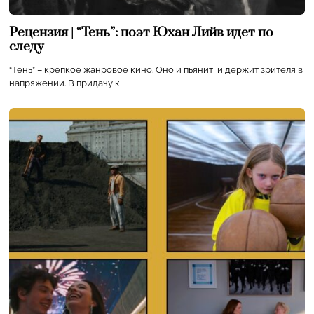
Рецензия | “Тень”: поэт Юхан Лийв идет по
следу
“Тень” – крепкое жанровое кино. Оно и пьянит, и держит зрителя в
напряжении. В придачу к