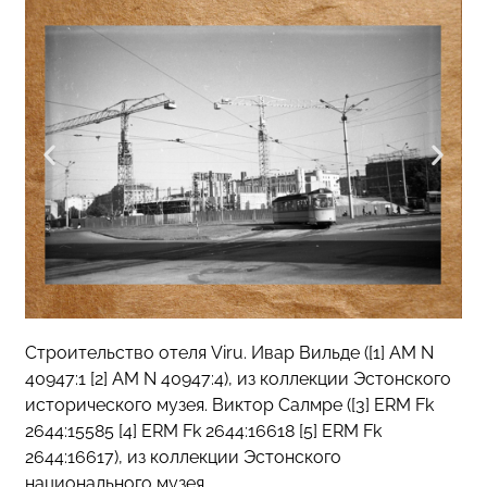
Строительство отеля Viru. Ивар Вильде ([1] AM N
40947:1 [2] AM N 40947:4), из коллекции Эстонского
исторического музея. Виктор Салмре ([3] ERM Fk
2644:15585 [4] ERM Fk 2644:16618 [5] ERM Fk
2644:16617), из коллекции Эстонского
национального музея.