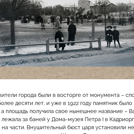
жители города были в восторге от монумента – сп
олее десяти лет, и уже в 1922 году памятник был
 а площадь получила свое нынешнее название – Ва
 лежала за баней у Дома-музея Петра I в Кадриорг
 на части. Внушительный бюст царя установили н