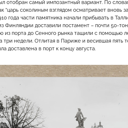
л отобран самый импозантный вариант. По слов
как “царь соколиным взглядом осматривает вновь 
910 года части памятника начали прибывать в Талл
 из Финляндии доставили постамент – почти 50-то
ую из порта до Сенного рынка тащили с помощью ле
а три недели. Отлитая в Париже и весившая пять 
ла доставлена в порт к концу августа.