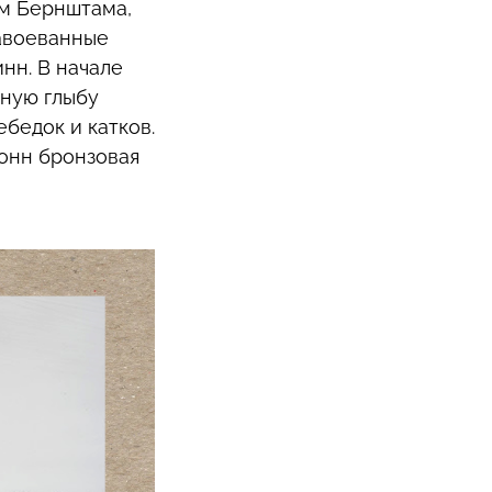
ам Бернштама,
завоеванные
инн. В начале
нную глыбу
бедок и катков.
тонн бронзовая