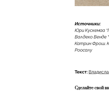
Источники:
Юри Кускемаа “П
Валдеко Венде 
Катрин Фрош. Кн
Роосалу
Текст:
Владисла
Сделайте свой вк