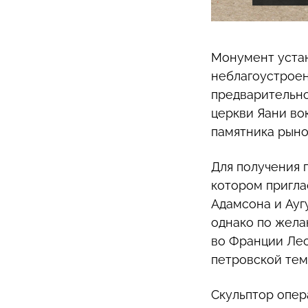
Монумент устан
неблагоустроен
предварительно
церкви Яани вок
памятника рыно
Для получения 
котором пригла
Адамсона и Ауг
однако по жела
во Франции Лео
петровcкой тем
Скульптор опер