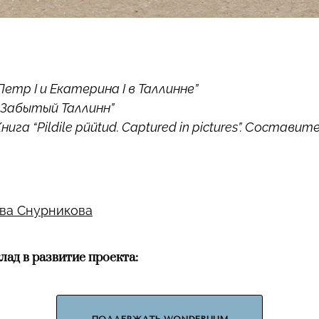
етр I и Екатерина I в Таллинне”
“Забытый Таллинн”
ига “Pildile püütud. Captured in pictures”. Состави
ва Снурникова
лад в развитие проекта:
ПОДДЕРЖАТЬ WONDERUUM