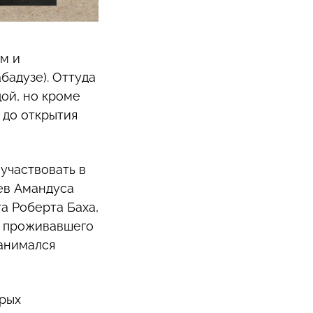
м и
адузе). Оттуда
ой, но кроме
 до открытия
участвовать в
ев Амандуса
а Роберта Баха,
у проживавшего
занимался
орых