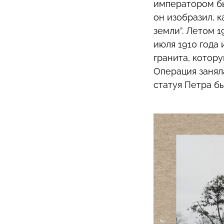
императором бы
он изобразил, 
земли”. Летом 1
июля 1910 года
гранита, котор
Операция занял
статуя Петра бы