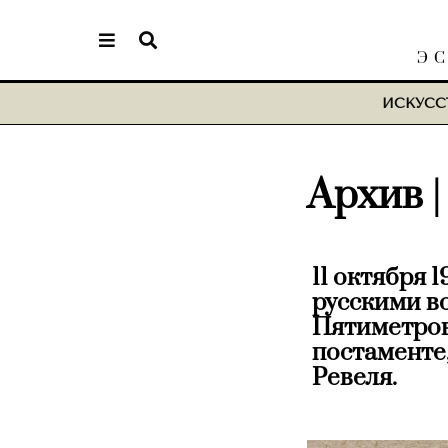
Э
ИСКУСС
Архив |
11 октября 
русскими во
Пятиметров
постаменте,
Ревеля.