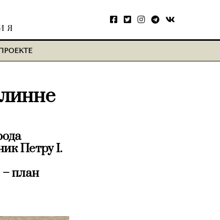
ИЯ
ПРОЕКТЕ
ллинне
рода
ик Петру I.
 – план