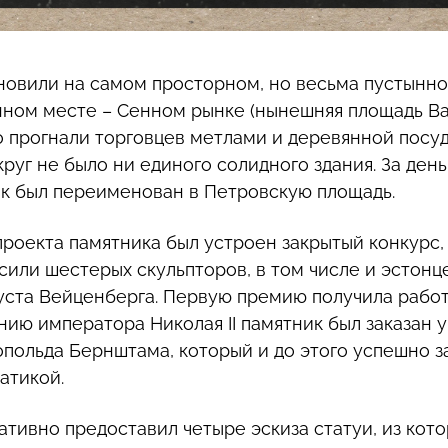
овили на самом просторном, но весьма пустынно
ном месте – Сенном рынке (нынешняя площадь Ваб
 прогнали торговцев метлами и деревянной посуд
руг не было ни единого солидного здания. За день
к был переименован в Петровскую площадь.
проекта памятника был устроен закрытый конкурс, 
сили шестерых скульпторов, в том числе и эстонц
уста Вейценберга. Первую премию получила работ
нию императора Николая II памятник был заказан 
польда Бернштама, который и до этого успешно 
атикой.
ативно предоставил четыре эскиза статуи, из кот