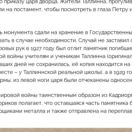
 приказу царя дворца. Жители Таллинна, прогулив
и на постамент, чтобы посмотреть в глаза Петру 
ь монумента сдали на хранение в Государственны
вать в случае необходимости. Случай не заставил 
зовых рук в 1927 году был отлит памятник погибши
й войны учителям и ученикам Таллинна (оригина
наших дней не сохранилась, её копия находится на
сте – у Таллиннской реальной школы), а в 1929 го
мы, из левой ноги царя были отчеканены односе
ировой войны таинственным образом из Кадриорг
ториков полагает, что оставшаяся часть памятника
щиками металла и также отправлена на переплав