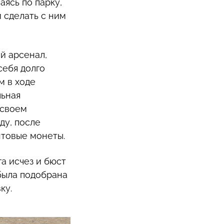
аясь по парку,
и сделать с ним
й арсенал,
себя долго
м в ходе
льная
 своем
ду, после
нтовые монеты.
а исчез и бюст
 была подобрана
ку.