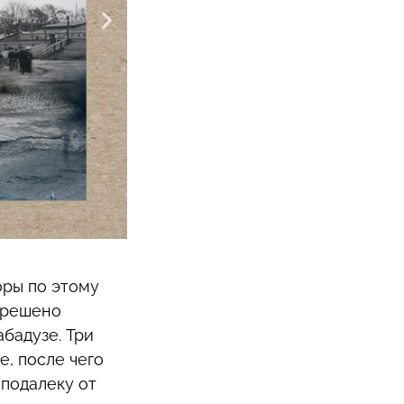
оры по этому
о решено
бадузе. Три
е, после чего
еподалеку от