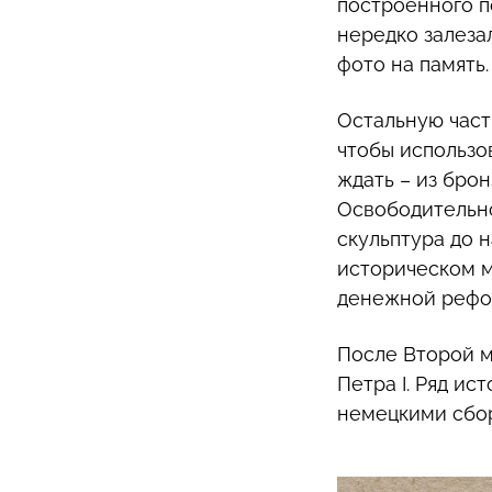
построенного по
нередко залезал
фото на память.
Остальную част
чтобы использо
ждать – из брон
Освободительно
скульптура до 
историческом ме
денежной рефор
После Второй м
Петра I. Ряд ис
немецкими сбор