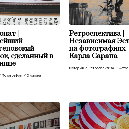
онат |
Ретроспектива |
рейший
Независимая Эс
геновский
на фотографиях
ок, сделанный в
Карла Сарапа
инне
История
/
Ретроспектива
/
Фотог
/
Фотография
/
Экспонат