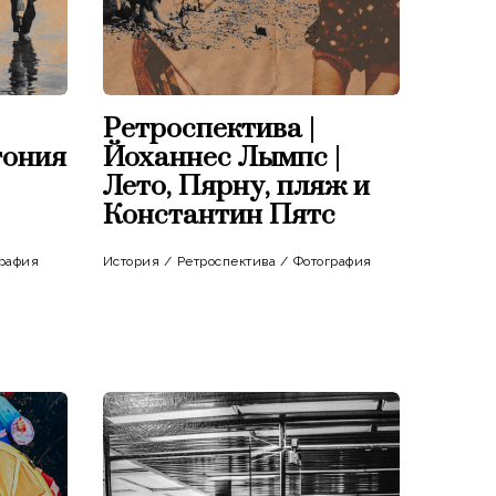
Ретроспектива |
тония
Йоханнес Лымпс |
Лето, Пярну, пляж и
Константин Пятс
рафия
История
/
Ретроспектива
/
Фотография