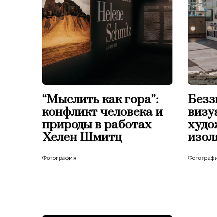
“Мыслить как гора”:
Безз
конфликт человека и
визу
природы в работах
худо
Хелен Шмитц
изол
Фотография
Фотограф