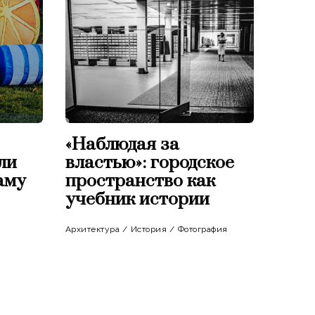
«Наблюдая за
ли
властью»: городское
аму
пространство как
учебник истории
Архитектура
/
История
/
Фотография