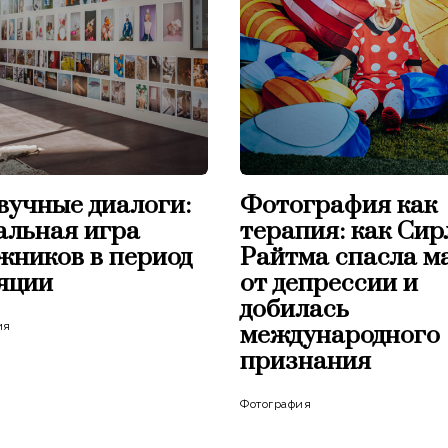
вучные диалоги:
Фотография как
альная игра
терапия: как Сир
жников в период
Райтма спасла м
яции
от депрессии и
добилась
ия
международного
признания
Фотография