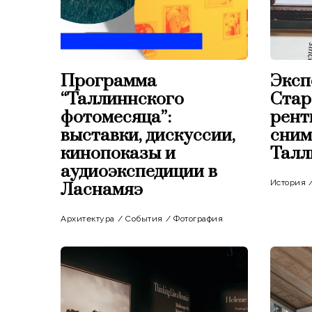
Программа
Эксп
“Таллиннского
Ста
фотомесяца”:
рент
выставки, дискуссии,
сним
кинопоказы и
Талл
аудиоэкспедиции в
История
Ласнамяэ
Архитектура
/
События
/
Фотография