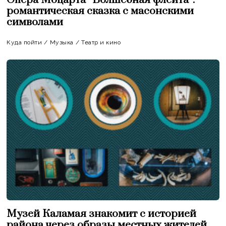
романтическая сказка с масонскими
символами
Куда пойти
/
Музыка
/
Театр и кино
Музей Каламая знакомит с историей
района через образы местных жителей