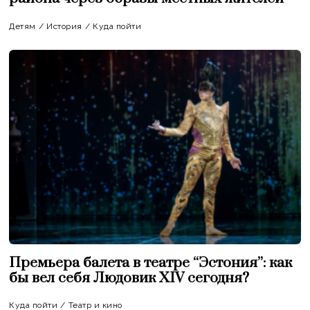
Детям
/
История
/
Куда пойти
Премьера балета в театре “Эстония”: как
бы вел себя Людовик XIV сегодня?
Куда пойти
/
Театр и кино